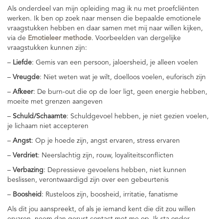
Als onderdeel van mijn opleiding mag ik nu met proefcliënten
werken. Ik ben op zoek naar mensen die bepaalde emotionele
vraagstukken hebben en daar samen met mij naar willen kijken,
via de
Emotieleer methode
. Voorbeelden van dergelijke
vraagstukken kunnen zijn:
–
Liefde
: Gemis van een persoon, jaloersheid, je alleen voelen
–
Vreugde
: Niet weten wat je wilt, doelloos voelen, euforisch zijn
–
Afkeer
: De burn-out die op de loer ligt, geen energie hebben,
moeite met grenzen aangeven
–
Schuld/Schaamte
: Schuldgevoel hebben, je niet gezien voelen,
je lichaam niet accepteren
–
Angst
: Op je hoede zijn, angst ervaren, stress ervaren
–
Verdriet
: Neerslachtig zijn, rouw, loyaliteitsconflicten
–
Verbazing
: Depressieve gevoelens hebben, niet kunnen
beslissen, verontwaardigd zijn over een gebeurtenis
–
Boosheid
: Rusteloos zijn, boosheid, irritatie, fanatisme
Als dit jou aanspreekt, of als je iemand kent die dit zou willen
ervaren, neem dan gerust contact met me op. Ik sta onder