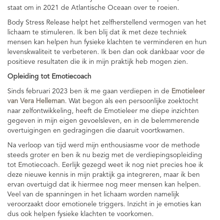
staat om in 2021 de Atlantische Oceaan over te roeien.
Body Stress Release helpt het zelfherstellend vermogen van het
lichaam te stimuleren. Ik ben blij dat ik met deze techniek
mensen kan helpen hun fysieke klachten te verminderen en hun
levenskwaliteit te verbeteren. Ik ben dan ook dankbaar voor de
positieve resultaten die ik in mijn praktijk heb mogen zien.
Opleiding tot Emotiecoach
Sinds februari 2023 ben ik me gaan verdiepen in de
Emotieleer
van Vera Helleman
. Wat begon als een persoonlijke zoektocht
naar zelfontwikkeling, heeft de Emotieleer me diepe inzichten
gegeven in mijn eigen gevoelsleven, en in de belemmerende
overtuigingen en gedragingen die daaruit voortkwamen.
Na verloop van tijd werd mijn enthousiasme voor de methode
steeds groter en ben ik nu bezig met de verdiepingsopleiding
tot Emotiecoach. Eerlijk gezegd weet ik nog niet precies hoe ik
deze nieuwe kennis in mijn praktijk ga integreren, maar ik ben
ervan overtuigd dat ik hiermee nog meer mensen kan helpen.
Veel van de spanningen in het lichaam worden namelijk
veroorzaakt door emotionele triggers. Inzicht in je emoties kan
dus ook helpen fysieke klachten te voorkomen.