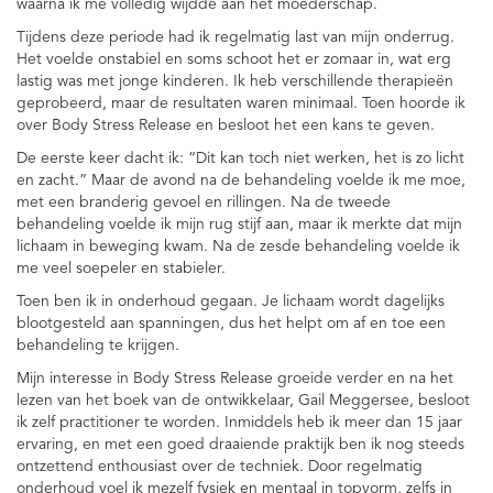
waarna ik me volledig wijdde aan het moederschap.
Tijdens deze periode had ik regelmatig last van mijn onderrug.
Het voelde onstabiel en soms schoot het er zomaar in, wat erg
lastig was met jonge kinderen. Ik heb verschillende therapieën
geprobeerd, maar de resultaten waren minimaal. Toen hoorde ik
over Body Stress Release en besloot het een kans te geven.
De eerste keer dacht ik: “Dit kan toch niet werken, het is zo licht
en zacht.” Maar de avond na de behandeling voelde ik me moe,
met een branderig gevoel en rillingen. Na de tweede
behandeling voelde ik mijn rug stijf aan, maar ik merkte dat mijn
lichaam in beweging kwam. Na de zesde behandeling voelde ik
me veel soepeler en stabieler.
Toen ben ik in onderhoud gegaan. Je lichaam wordt dagelijks
blootgesteld aan spanningen, dus het helpt om af en toe een
behandeling te krijgen.
Mijn interesse in Body Stress Release groeide verder en na het
lezen van het boek van de ontwikkelaar, Gail Meggersee, besloot
ik zelf practitioner te worden. Inmiddels heb ik meer dan 15 jaar
ervaring, en met een goed draaiende praktijk ben ik nog steeds
ontzettend enthousiast over de techniek. Door regelmatig
onderhoud voel ik mezelf fysiek en mentaal in topvorm, zelfs in